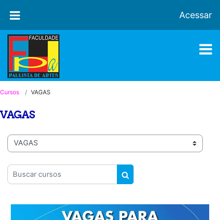
Ir para o conteúdo principal
Acessar
Cursos
VAGAS
VAGAS
Categorias de Cursos
Buscar cursos
BUSCAR CURSOS