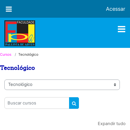
Ir para o conteúdo principal
Acessar
Cursos
Tecnológico
Tecnológico
Categorias de Cursos
Buscar cursos
BUSCAR CURSOS
Expandir tudo